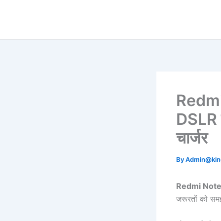
Skip
to
content
Redmi 
DSLR क
चार्जर
By
Admin@ki
Redmi Note
जरूरतों को समझ