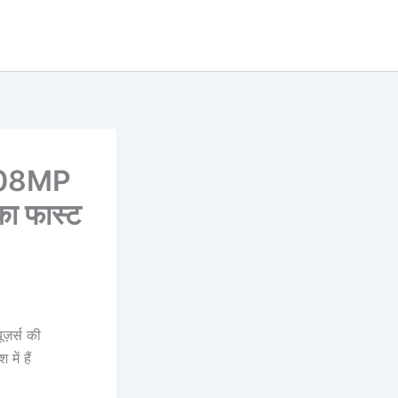
 108MP
ा फास्ट
ूज़र्स की
ें हैं