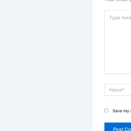
Type
here..
Name*
Save my n