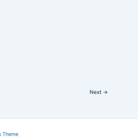
Next
→
s Theme